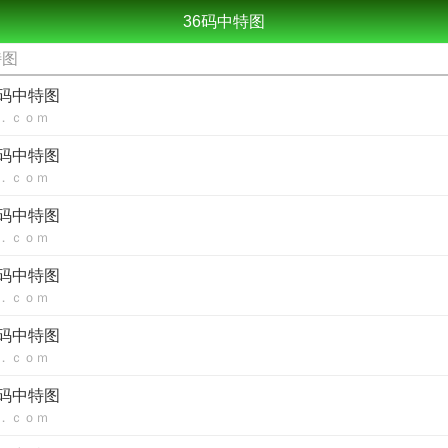
36码中特图
特图
6码中特图
．ｃｏｍ
6码中特图
．ｃｏｍ
6码中特图
．ｃｏｍ
6码中特图
．ｃｏｍ
6码中特图
．ｃｏｍ
6码中特图
．ｃｏｍ