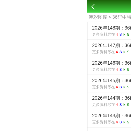
澳彩图库
> 36码中
2026年148期：3
更多资料尽在
４
８
ｋ９
2026年147期：3
更多资料尽在
４
８
ｋ９
2026年146期：3
更多资料尽在
４
８
ｋ９
2026年145期：3
更多资料尽在
４
８
ｋ９
2026年144期：3
更多资料尽在
４
８
ｋ９
2026年143期：3
更多资料尽在
４
８
ｋ９