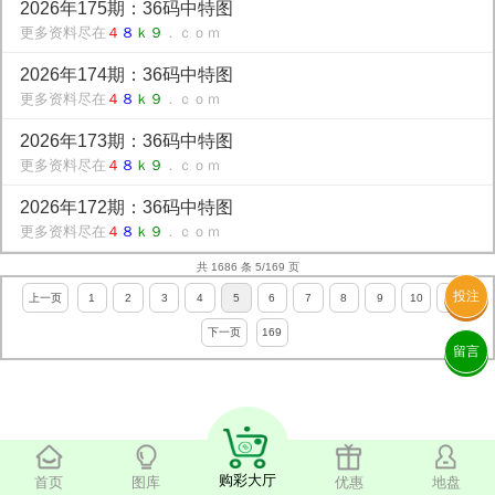
2026年175期：36码中特图
更多资料尽在
４
８
ｋ９
．ｃｏｍ
2026年174期：36码中特图
更多资料尽在
４
８
ｋ９
．ｃｏｍ
2026年173期：36码中特图
更多资料尽在
４
８
ｋ９
．ｃｏｍ
2026年172期：36码中特图
更多资料尽在
４
８
ｋ９
．ｃｏｍ
共 1686 条 5/169 页
投注
上一页
1
2
3
4
5
6
7
8
9
10
11
下一页
169
留言
购彩大厅
首页
图库
优惠
地盘