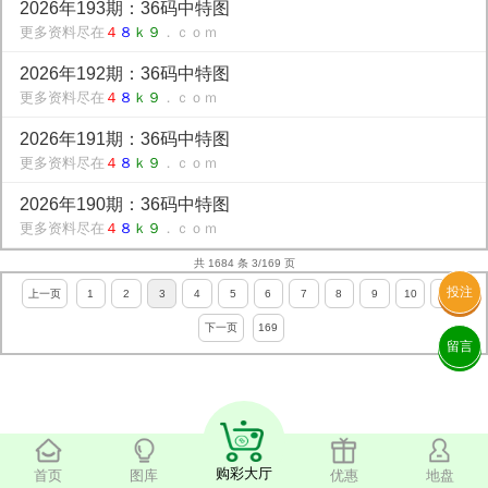
2026年193期：36码中特图
更多资料尽在
４
８
ｋ９
．ｃｏｍ
2026年192期：36码中特图
更多资料尽在
４
８
ｋ９
．ｃｏｍ
2026年191期：36码中特图
更多资料尽在
４
８
ｋ９
．ｃｏｍ
2026年190期：36码中特图
更多资料尽在
４
８
ｋ９
．ｃｏｍ
共 1684 条 3/169 页
投注
上一页
1
2
3
4
5
6
7
8
9
10
11
下一页
169
留言
购彩大厅
首页
图库
优惠
地盘