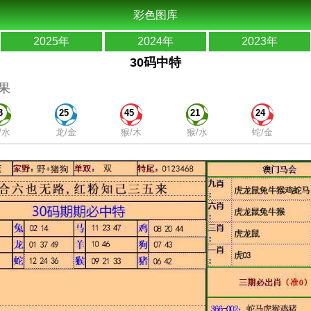
彩色图库
2025年
2024年
2023年
30码中特
果
3
25
45
21
24
/水
龙/金
猴/木
猴/水
蛇/金