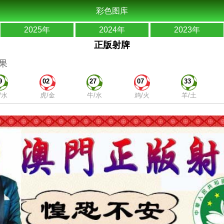
彩色图库
2025年
2024年
2023年
正版射牌
果
9
02
27
07
33
/水
虎/金
牛/水
鸡/火
羊/土