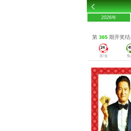
2026年
第
365
期开奖结
24
4
龙/金
兔