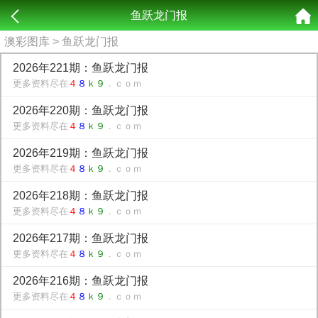
鱼跃龙门报
澳彩图库
> 鱼跃龙门报
2026年221期：鱼跃龙门报
更多资料尽在
４
８
ｋ９
．ｃｏｍ
2026年220期：鱼跃龙门报
更多资料尽在
４
８
ｋ９
．ｃｏｍ
2026年219期：鱼跃龙门报
更多资料尽在
４
８
ｋ９
．ｃｏｍ
2026年218期：鱼跃龙门报
更多资料尽在
４
８
ｋ９
．ｃｏｍ
2026年217期：鱼跃龙门报
更多资料尽在
４
８
ｋ９
．ｃｏｍ
2026年216期：鱼跃龙门报
更多资料尽在
４
８
ｋ９
．ｃｏｍ