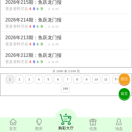
2026年215期：鱼跃龙门报
更多资料尽在
４
８
ｋ９
．ｃｏｍ
2026年214期：鱼跃龙门报
更多资料尽在
４
８
ｋ９
．ｃｏｍ
2026年213期：鱼跃龙门报
更多资料尽在
４
８
ｋ９
．ｃｏｍ
2026年212期：鱼跃龙门报
更多资料尽在
４
８
ｋ９
．ｃｏｍ
共 1686 条 1/169 页
投注
1
2
3
4
5
6
7
8
9
10
11
下一页
169
留言
购彩大厅
首页
图库
优惠
地盘