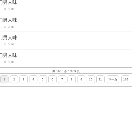
澳门男人味
．ｃｏｍ
澳门男人味
．ｃｏｍ
澳门男人味
．ｃｏｍ
澳门男人味
．ｃｏｍ
共 1685 条 1/169 页
1
2
3
4
5
6
7
8
9
10
11
下一页
169