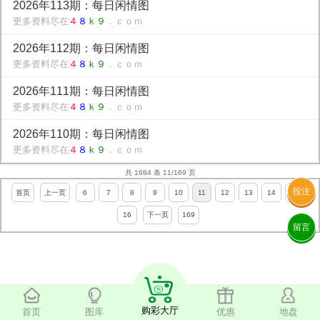
2026年113期：每日闲情图
更多资料尽在
４
８
ｋ９
．ｃｏｍ
2026年112期：每日闲情图
更多资料尽在
４
８
ｋ９
．ｃｏｍ
2026年111期：每日闲情图
更多资料尽在
４
８
ｋ９
．ｃｏｍ
2026年110期：每日闲情图
更多资料尽在
４
８
ｋ９
．ｃｏｍ
共 1684 条 11/169 页
投注
首页
上一页
6
7
8
9
10
11
12
13
14
15
16
下一页
169
留言
购彩大厅
首页
图库
优惠
地盘