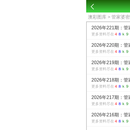
澳彩图库
> 管家婆
2026年221期：
更多资料尽在
４
８
ｋ９
2026年220期：
更多资料尽在
４
８
ｋ９
2026年219期：
更多资料尽在
４
８
ｋ９
2026年218期：
更多资料尽在
４
８
ｋ９
2026年217期：
更多资料尽在
４
８
ｋ９
2026年216期：
更多资料尽在
４
８
ｋ９