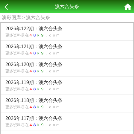
澳六合头条
澳彩图库
> 澳六合头条
2026年122期：澳六合头条
更多资料尽在
４
８
ｋ９
．ｃｏｍ
2026年121期：澳六合头条
更多资料尽在
４
８
ｋ９
．ｃｏｍ
2026年120期：澳六合头条
更多资料尽在
４
８
ｋ９
．ｃｏｍ
2026年119期：澳六合头条
更多资料尽在
４
８
ｋ９
．ｃｏｍ
2026年118期：澳六合头条
更多资料尽在
４
８
ｋ９
．ｃｏｍ
2026年117期：澳六合头条
更多资料尽在
４
８
ｋ９
．ｃｏｍ