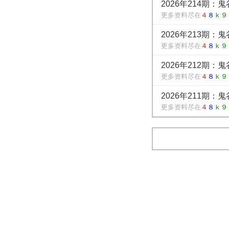
2026年214期：
更多资料尽在
４
８
ｋ９
2026年213期：
更多资料尽在
４
８
ｋ９
2026年212期：
更多资料尽在
４
８
ｋ９
2026年211期：
更多资料尽在
４
８
ｋ９