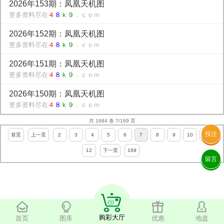
2026年153期：凤凰天机图
更多资料尽在
４
８
ｋ９
．ｃｏｍ
2026年152期：凤凰天机图
更多资料尽在
４
８
ｋ９
．ｃｏｍ
2026年151期：凤凰天机图
更多资料尽在
４
８
ｋ９
．ｃｏｍ
2026年150期：凤凰天机图
更多资料尽在
４
８
ｋ９
．ｃｏｍ
共 1684 条 7/169 页
投注
首页
上一页
2
3
4
5
6
7
8
9
10
11
12
下一页
169
留言
购彩大厅
首页
图库
优惠
地盘