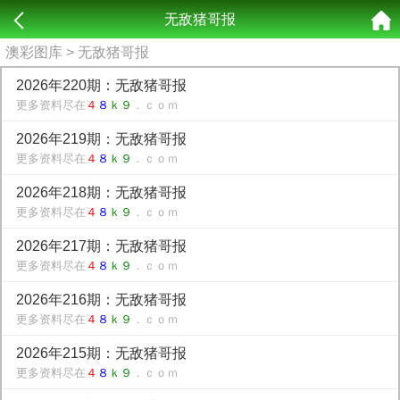
无敌猪哥报
澳彩图库
> 无敌猪哥报
2026年220期：无敌猪哥报
更多资料尽在
４
８
ｋ９
．ｃｏｍ
2026年219期：无敌猪哥报
更多资料尽在
４
８
ｋ９
．ｃｏｍ
2026年218期：无敌猪哥报
更多资料尽在
４
８
ｋ９
．ｃｏｍ
2026年217期：无敌猪哥报
更多资料尽在
４
８
ｋ９
．ｃｏｍ
2026年216期：无敌猪哥报
更多资料尽在
４
８
ｋ９
．ｃｏｍ
2026年215期：无敌猪哥报
更多资料尽在
４
８
ｋ９
．ｃｏｍ