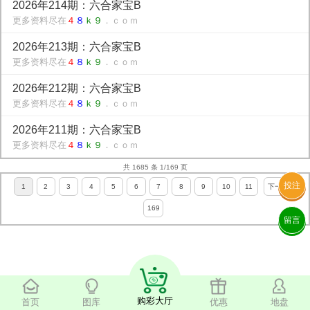
2026年214期：六合家宝B
更多资料尽在
４
８
ｋ９
．ｃｏｍ
2026年213期：六合家宝B
更多资料尽在
４
８
ｋ９
．ｃｏｍ
2026年212期：六合家宝B
更多资料尽在
４
８
ｋ９
．ｃｏｍ
2026年211期：六合家宝B
更多资料尽在
４
８
ｋ９
．ｃｏｍ
共 1685 条 1/169 页
投注
1
2
3
4
5
6
7
8
9
10
11
下一页
169
留言
购彩大厅
首页
图库
优惠
地盘