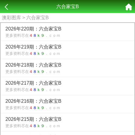
六合家宝B
澳彩图库
> 六合家宝B
2026年220期：六合家宝B
更多资料尽在
４
８
ｋ９
．ｃｏｍ
2026年219期：六合家宝B
更多资料尽在
４
８
ｋ９
．ｃｏｍ
2026年218期：六合家宝B
更多资料尽在
４
８
ｋ９
．ｃｏｍ
2026年217期：六合家宝B
更多资料尽在
４
８
ｋ９
．ｃｏｍ
2026年216期：六合家宝B
更多资料尽在
４
８
ｋ９
．ｃｏｍ
2026年215期：六合家宝B
更多资料尽在
４
８
ｋ９
．ｃｏｍ