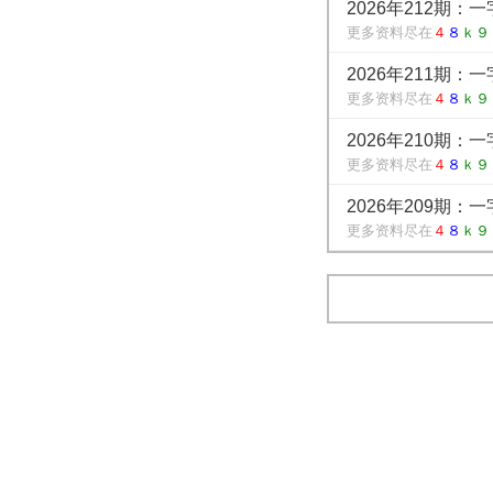
2026年212期：
更多资料尽在
４
８
ｋ９
2026年211期：
更多资料尽在
４
８
ｋ９
2026年210期：
更多资料尽在
４
８
ｋ９
2026年209期：
更多资料尽在
４
８
ｋ９