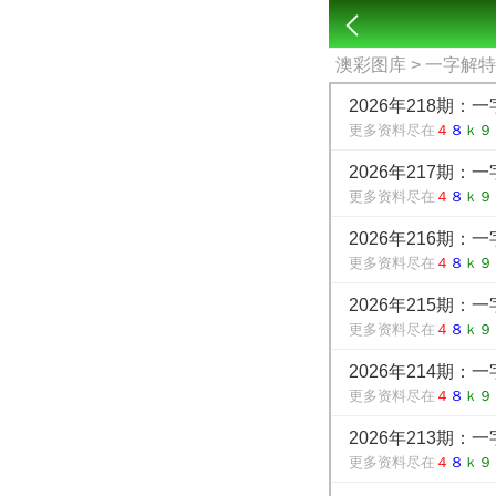
澳彩图库
> 一字解
2026年218期：
更多资料尽在
４
８
ｋ９
2026年217期：
更多资料尽在
４
８
ｋ９
2026年216期：
更多资料尽在
４
８
ｋ９
2026年215期：
更多资料尽在
４
８
ｋ９
2026年214期：
更多资料尽在
４
８
ｋ９
2026年213期：
更多资料尽在
４
８
ｋ９