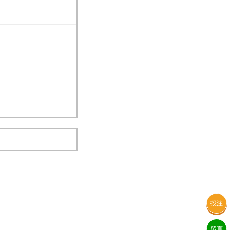
投注
留言