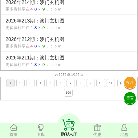
2026年214期：澳门玄机图
更多资料尽在
４
８
ｋ９
．ｃｏｍ
2026年213期：澳门玄机图
更多资料尽在
４
８
ｋ９
．ｃｏｍ
2026年212期：澳门玄机图
更多资料尽在
４
８
ｋ９
．ｃｏｍ
2026年211期：澳门玄机图
更多资料尽在
４
８
ｋ９
．ｃｏｍ
共 1685 条 1/169 页
投注
1
2
3
4
5
6
7
8
9
10
11
下一页
169
留言
购彩大厅
首页
图库
优惠
地盘