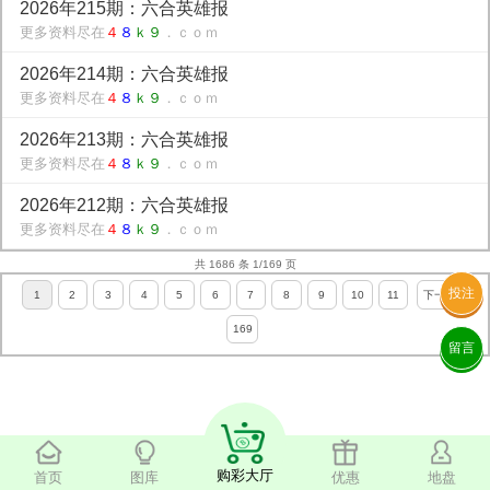
2026年215期：六合英雄报
更多资料尽在
４
８
ｋ９
．ｃｏｍ
2026年214期：六合英雄报
更多资料尽在
４
８
ｋ９
．ｃｏｍ
2026年213期：六合英雄报
更多资料尽在
４
８
ｋ９
．ｃｏｍ
2026年212期：六合英雄报
更多资料尽在
４
８
ｋ９
．ｃｏｍ
共 1686 条 1/169 页
投注
1
2
3
4
5
6
7
8
9
10
11
下一页
169
留言
购彩大厅
首页
图库
优惠
地盘