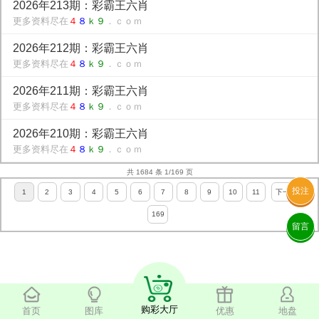
2026年213期：彩霸王六肖
更多资料尽在
４
８
ｋ９
．ｃｏｍ
2026年212期：彩霸王六肖
更多资料尽在
４
８
ｋ９
．ｃｏｍ
2026年211期：彩霸王六肖
更多资料尽在
４
８
ｋ９
．ｃｏｍ
2026年210期：彩霸王六肖
更多资料尽在
４
８
ｋ９
．ｃｏｍ
共 1684 条 1/169 页
投注
1
2
3
4
5
6
7
8
9
10
11
下一页
169
留言
购彩大厅
首页
图库
优惠
地盘