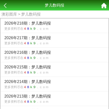
梦儿数码报
澳彩图库
> 梦儿数码报
2026年218期：梦儿数码报
更多资料尽在
４
８
ｋ９
．ｃｏｍ
2026年217期：梦儿数码报
更多资料尽在
４
８
ｋ９
．ｃｏｍ
2026年216期：梦儿数码报
更多资料尽在
４
８
ｋ９
．ｃｏｍ
2026年215期：梦儿数码报
更多资料尽在
４
８
ｋ９
．ｃｏｍ
2026年214期：梦儿数码报
更多资料尽在
４
８
ｋ９
．ｃｏｍ
2026年213期：梦儿数码报
更多资料尽在
４
８
ｋ９
．ｃｏｍ