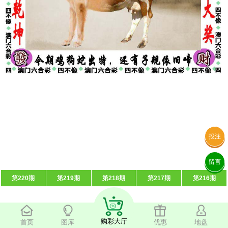
投注
留言
第220期
第219期
第218期
第217期
第216期
购彩大厅
首页
图库
优惠
地盘