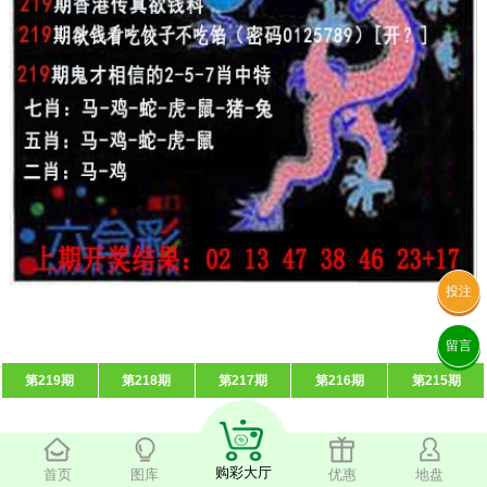
投注
留言
第219期
第218期
第217期
第216期
第215期
购彩大厅
首页
图库
优惠
地盘