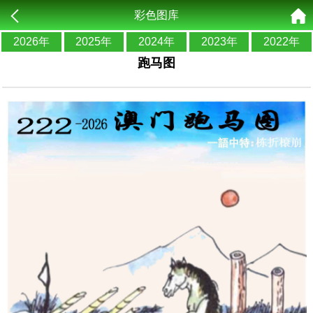
彩色图库
2026年
2025年
2024年
2023年
2022年
跑马图