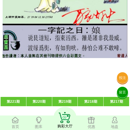
投注
留言
第221期
第220期
第219期
第218期
第217期
购彩大厅
首页
图库
优惠
地盘