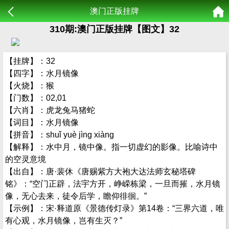
澳门正版挂牌
310期:澳门正版挂牌【图文】32
【挂牌】：32
【四字】：水月镜像
【火烧】：猴
【门数】：02,01
【六肖】：虎龙兔马猪蛇
【词目】：水月镜像
【拼音】：shuǐ yuè jìng xiàng
【解释】：水中月，镜中像。指一切虚幻的影像。比喻诗中
的空灵意境
【出自】：唐·裴休《唐赐紫方大袍大达法师玄秘塔碑
铭》：“空门正辟，法宇方开，峥嵘栋梁，一旦而摧，水月镜
像，无心去来，徒令后学，瞻仰徘徊。”
【示例】：宋·释道原《景德传灯录》第14卷：“三界六道，唯
有心观，水月镜像，岂有生灭？”