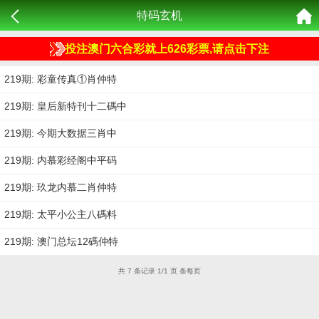
特码玄机
投注澳门六合彩就上626彩票,请点击下注
219期: 彩童传真①肖仲特
219期: 皇后新特刊十二碼中
219期: 今期大数据三肖中
219期: 内慕彩经阁中平码
219期: 玖龙内慕二肖仲特
219期: 太平小公主八碼料
219期: 澳门总坛12碼仲特
共 7 条记录 1/1 页 条每页