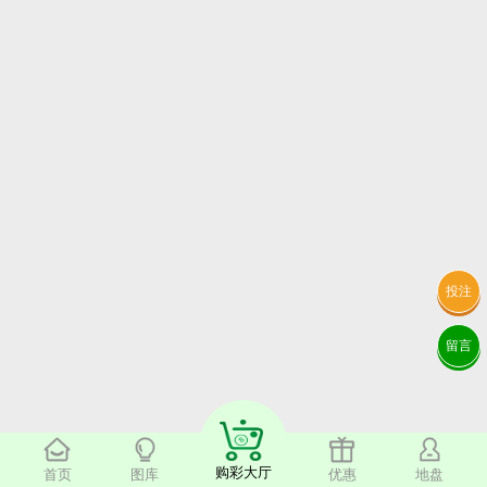
投注
留言
购彩大厅
首页
图库
优惠
地盘