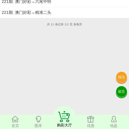
221期: 澳门好彩→六尾中特
221期: 澳门好彩→精准二头
共 11 条记录 1/1 页 条每页
投注
留言
购彩大厅
首页
图库
优惠
地盘