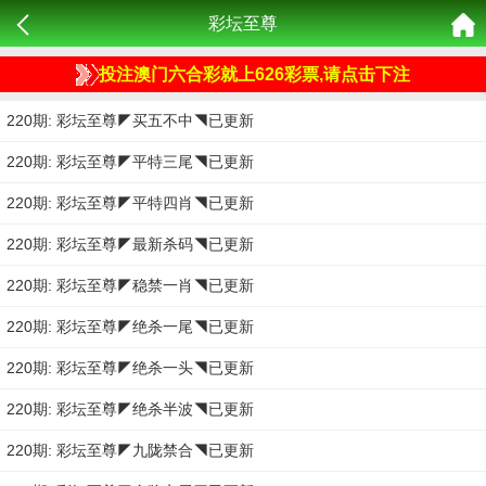
彩坛至尊
投注澳门六合彩就上626彩票,请点击下注
220期: 彩坛至尊◤买五不中◥已更新
220期: 彩坛至尊◤平特三尾◥已更新
220期: 彩坛至尊◤平特四肖◥已更新
220期: 彩坛至尊◤最新杀码◥已更新
220期: 彩坛至尊◤稳禁一肖◥已更新
220期: 彩坛至尊◤绝杀一尾◥已更新
220期: 彩坛至尊◤绝杀一头◥已更新
220期: 彩坛至尊◤绝杀半波◥已更新
220期: 彩坛至尊◤九陇禁合◥已更新