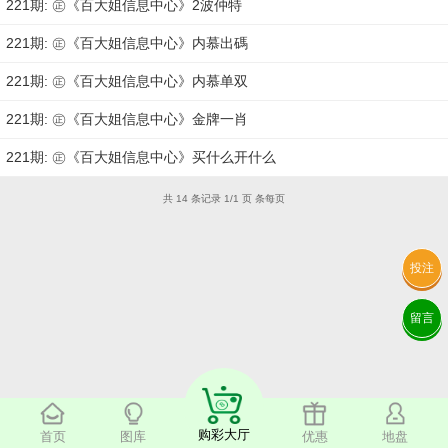
221期: ㊣《百大姐信息中心》2波仲特
221期: ㊣《百大姐信息中心》内慕出碼
221期: ㊣《百大姐信息中心》内慕单双
221期: ㊣《百大姐信息中心》金牌一肖
221期: ㊣《百大姐信息中心》买什么开什么
共 14 条记录 1/1 页 条每页
投注
留言
购彩大厅
首页
图库
优惠
地盘